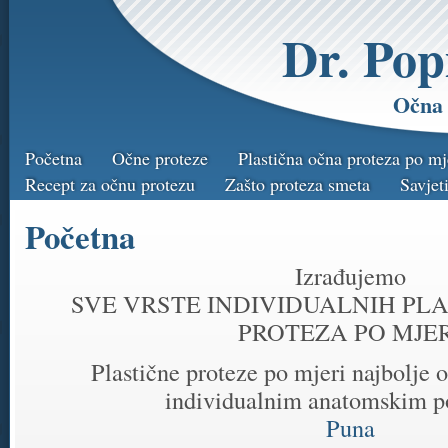
Dr. Pop
Očna 
Početna
Očne proteze
Plastična očna proteza po mj
Recept za očnu protezu
Zašto proteza smeta
Savjet
Početna
Izrađujemo
SVE VRSTE INDIVIDUALNIH PLA
PROTEZA PO MJER
Plastične proteze po mjeri najbolje
individualnim anatomskim 
Puna