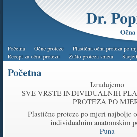
Dr. Pop
Očna 
Početna
Očne proteze
Plastična očna proteza po mj
Recept za očnu protezu
Zašto proteza smeta
Savjet
Početna
Izrađujemo
SVE VRSTE INDIVIDUALNIH PLA
PROTEZA PO MJER
Plastične proteze po mjeri najbolje
individualnim anatomskim 
Puna