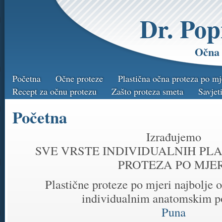
Dr. Pop
Očna 
Početna
Očne proteze
Plastična očna proteza po mj
Recept za očnu protezu
Zašto proteza smeta
Savjet
Početna
Izrađujemo
SVE VRSTE INDIVIDUALNIH PLA
PROTEZA PO MJER
Plastične proteze po mjeri najbolje
individualnim anatomskim 
Puna