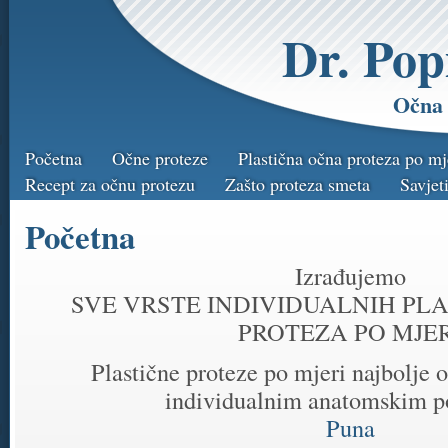
Dr. Pop
Očna 
Početna
Očne proteze
Plastična očna proteza po mj
Recept za očnu protezu
Zašto proteza smeta
Savjet
Početna
Izrađujemo
SVE VRSTE INDIVIDUALNIH PLA
PROTEZA PO MJER
Plastične proteze po mjeri najbolje
individualnim anatomskim 
Puna