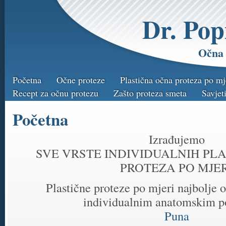
Dr. Pop
Očna 
Početna
Očne proteze
Plastična očna proteza po mj
Recept za očnu protezu
Zašto proteza smeta
Savjet
Početna
Izrađujemo
SVE VRSTE INDIVIDUALNIH PLA
PROTEZA PO MJER
Plastične proteze po mjeri najbolje
individualnim anatomskim 
Puna